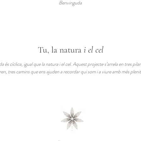
Benvinguda
Tu, la natura
i el cel
a és cíclica, igual que la natura i el cel. Aquest projecte s’arrela en tres pil
ren, tres camins que ens ajuden a recordar qui som i a viure amb més plenit