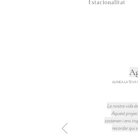
A
ALINEA LA TEVA
La nostra vida és 
Aquest projecte
sostenen i ens ins
recordar qui s