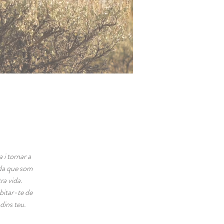
 i tornar a
rda que som
ra vida.
abitar-te de
dins teu.