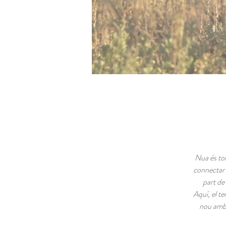
Nua és tor
connectar 
part de
Aquí, el te
nou amb 