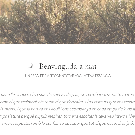
Benvinguda a
nua
UN ESPAI PER A RECONNECTAR AMB LA TEVA ESSÈNCIA
nar a l’essència. Un espai de calma i de pau, on retrobar-te amb tu mateixa
amb el que realment ets i amb el que t'envolta.
Una clariana que ens reco
 l’univers, i que la natura ens acull i ens acompanya en cada etapa de la nost
mps s’atura perquè puguis respirar, tornar a escoltar la teva veu interna i h
amor, respecte, i amb la confiança de saber que tot el que necessites ja és 