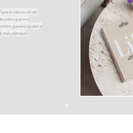
 que la natura i el cel.
es pilars que ens
 camins que ens ajuden a
b més plenitud i