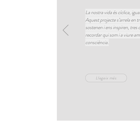
La nostra vida és cíclica, igual
Aquest projecte s’arrela en tr
sostenen i ens inspiren, tres
recordar qui som i a viure am
consciència.
Llegeix més