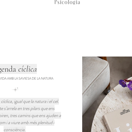
genda
cíclica
 VIDA AMB LA SAVIESA DE LA NATURA
cíclica, igual que la natura i el cel.
 s’arrela en tres pilars que ens
piren, tres camins que ens ajuden a
om i a viure amb més plenitud i
consciència.