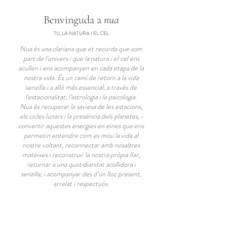
Benvinguda a
nua
TU, LA NATURA I EL CEL
Nua és una clariana que et recorda que som
part de l'univers i que la natura i el cel ens
acullen i ens acompanyen en cada etapa de la
nostra vida. És un camí de retorn a la vida
senzilla i a allò més essencial, a través de
l'estacionalitat, l'astrologia i la psicologia.
Nua és recuperar la saviesa de les estacions,
els cicles lunars i la presència dels planetes, i
convertir aquestes energies en eines que ens
permetin entendre com es mou la vida al
nostre voltant, reconnectar amb nosaltres
mateixes i reconstruir la nostra pròpia llar,
retornar a una quotidianitat acollidora i
senzilla, i acompanyar des d’un lloc present,
arrelat i respectuós.